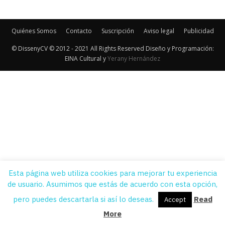
Quiénes Somos
Contacto
Suscripción
Aviso legal
Publicidad
© DissenyCV © 2012 - 2021 All Rights Reserved Diseño y Programación:
EINA Cultural y
Yerany Hernández
Esta página web utiliza cookies para mejorar tu experiencia
de usuario. Asumimos que estás de acuerdo con esta opción,
pero puedes descartarla si así lo deseas.
Read
Accept
More