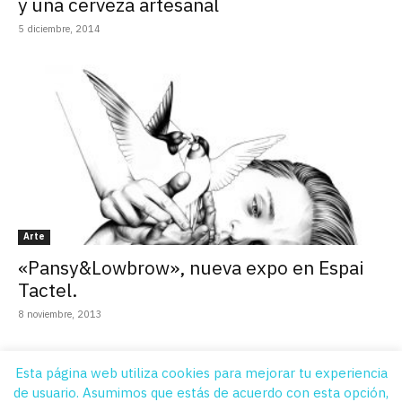
y una cerveza artesanal
5 diciembre, 2014
Arte
«Pansy&Lowbrow», nueva expo en Espai
Tactel.
8 noviembre, 2013
Esta página web utiliza cookies para mejorar tu experiencia
de usuario. Asumimos que estás de acuerdo con esta opción,
Quiénes Somos
Contacto
Suscripción
Aviso legal
Publicidad