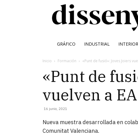
GRÁFICO
INDUSTRIAL
INTERIO
Inicio
Formación
«Punt de fusió»: Joves Joiers vu
«Punt de fusi
vuelven a EA
16 junio, 2021
Nueva muestra desarrollada en colabo
Comunitat Valenciana.