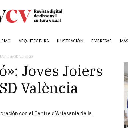
RISMO
ARQUITECTURA
ILUSTRACIÓN
EMPRESAS
MÁ
elven a EASD València
ó»: Joves Joiers
SD València
ración con el Centre d’Artesanía de la
G