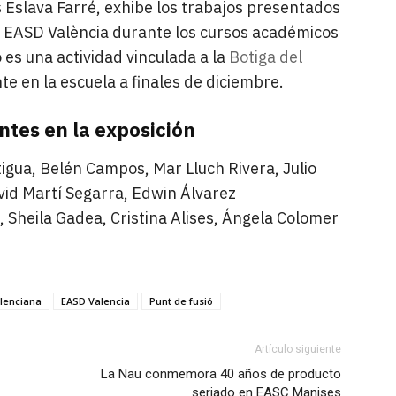
Eslava Farré, exhibe los trabajos presentados
la EASD València durante los cursos académicos
es una actividad vinculada a la
Botiga del
e en la escuela a finales de diciembre.
tes en la exposición
igua, Belén Campos, Mar Lluch Rivera, Julio
vid Martí Segarra, Edwin Álvarez
, Sheila Gadea, Cristina Alises, Ángela Colomer
alenciana
EASD Valencia
Punt de fusió
Artículo siguiente
La Nau conmemora 40 años de producto
seriado en EASC Manises