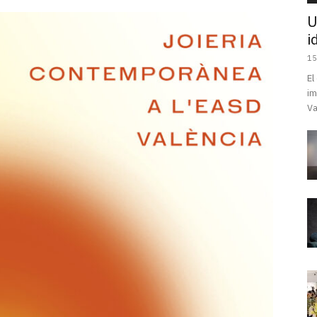
U
i
15
El
im
Va