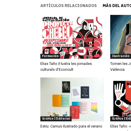
ARTÍCULOS RELACIONADOS
MÁS DEL AUT
Formación
Ilustración
Elias Taño il·lustra les jornades
Tornen les J
culturals d’Econcult
València
Gráfico I Editorial
Gráfico I Edi
Estiu: Camus ilustrado para el verano
Elías Taño: