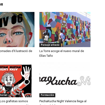
OR
Paisaje urbano
ornades d’Il.lustració de
La Torre acoge el nuevo mural de
Elías Taño
torial
Formación
 «Los grafistas somos
PechaKucha Night Valencia llega al