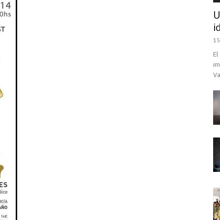
U
i
15
El
im
Va