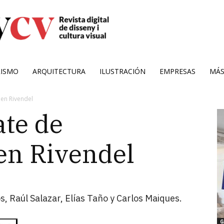
RISMO
ARQUITECTURA
ILUSTRACIÓN
EMPRESAS
MÁ
en Rivendel
te de
 en Rivendel
s, Raúl Salazar, Elías Taño y Carlos Maiques.
G