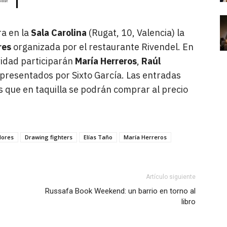
ra en la
Sala Carolina
(Rugat, 10, Valencia) la
res
organizada por el restaurante Rivendel. En
ividad participarán
María Herreros
,
Raúl
 presentados por Sixto García. Las entradas
s que en taquilla se podrán comprar al precio
dores
Drawing fighters
Elías Taño
María Herreros
Artículo siguiente
Russafa Book Weekend: un barrio en torno al
libro