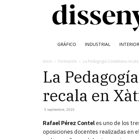
GRÁFICO
INDUSTRIAL
INTERIO
Inicio
Formación
La Pedagogía Conteliana recala 
La Pedagogía
recala en Xàt
5 septiembre, 2023
Rafael Pérez Contel
es uno de los tr
oposiciones docentes realizadas en e