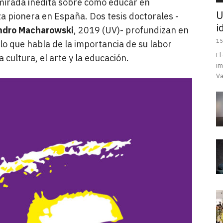
mirada inédita sobre como educar en
U
 pionera en España. Dos tesis doctorales -
i
ndro Macharowski
, 2019 (UV)- profundizan en
15
 lo que habla de la importancia de su labor
El
 cultura, el arte y la educación.
im
Va