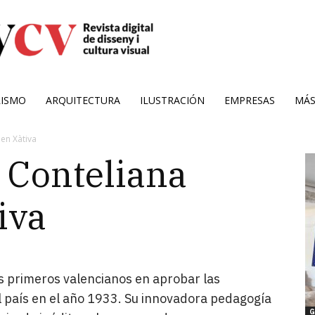
RISMO
ARQUITECTURA
ILUSTRACIÓN
EMPRESAS
MÁ
en Xàtiva
 Conteliana
iva
es primeros valencianos en aprobar las
l país en el año 1933. Su innovadora pedagogía
G