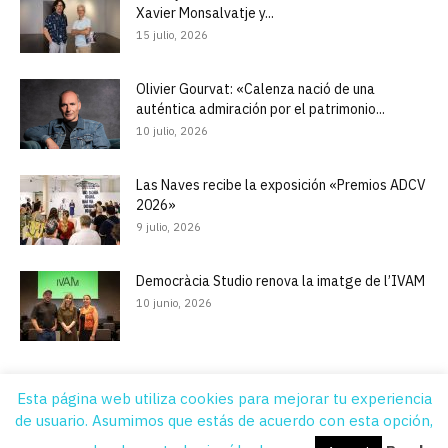
Xavier Monsalvatje y...
15 julio, 2026
Olivier Gourvat: «Calenza nació de una
auténtica admiración por el patrimonio...
10 julio, 2026
Las Naves recibe la exposición «Premios ADCV
2026»
9 julio, 2026
Democràcia Studio renova la imatge de l’IVAM
10 junio, 2026
Esta página web utiliza cookies para mejorar tu experiencia
de usuario. Asumimos que estás de acuerdo con esta opción,
Quiénes Somos
Contacto
Suscripción
Aviso legal
Publicidad