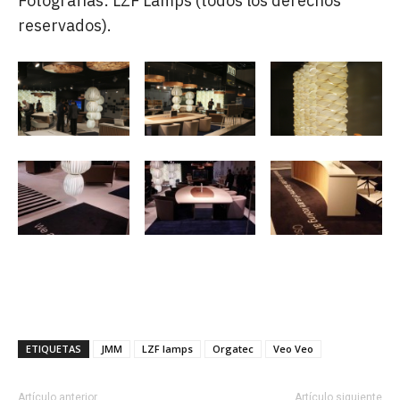
Fotografías: LZF Lamps (todos los derechos
reservados).
ETIQUETAS
JMM
LZF lamps
Orgatec
Veo Veo
Artículo anterior
Artículo siguiente