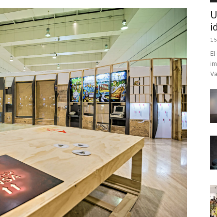
U
i
15
El
im
Va