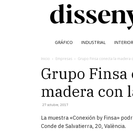
GRÁFICO
INDUSTRIAL
INTERIO
Inicio
Empresas
Grupo Finsa conecta la madera c
Grupo Finsa 
madera con l
27 octubre, 2017
La muestra «Conexión by Finsa» podrá
Conde de Salvatierra, 20, València.