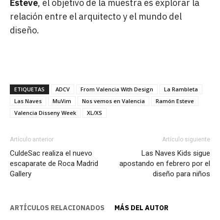
Esteve
, el objetivo de la muestra es explorar la
relación entre el arquitecto y el mundo del
diseño.
ETIQUETAS
ADCV
From Valencia With Design
La Rambleta
Las Naves
MuVim
Nos vemos en Valencia
Ramón Esteve
Valencia Disseny Week
XL/XS
Artículo anterior
Artículo siguiente
CuldeSac realiza el nuevo
Las Naves Kids sigue
escaparate de Roca Madrid
apostando en febrero por el
Gallery
diseño para niños
ARTÍCULOS RELACIONADOS
MÁS DEL AUTOR