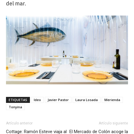
del mar.
ETIQUETAS
Ideo
Javier Pastor
Laura Losada
Merienda
Tonyina
Artículo anterior
Artículo siguiente
Cottage: Ramón Esteve viaja al
El Mercado de Colón acoge la