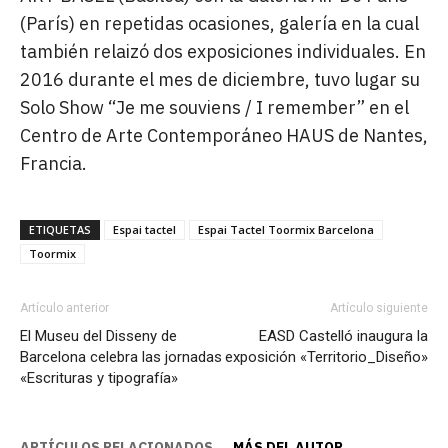
(París) en repetidas ocasiones, galería en la cual
también relaizó dos exposiciones individuales. En
2016 durante el mes de diciembre, tuvo lugar su
Solo Show “Je me souviens / I remember” en el
Centro de Arte Contemporáneo HAUS de Nantes,
Francia.
ETIQUETAS
Espai tactel
Espai Tactel Toormix Barcelona
Toormix
Artículo anterior
Artículo siguiente
El Museu del Disseny de
EASD Castelló inaugura la
Barcelona celebra las jornadas
exposición «Territorio_Diseño»
«Escrituras y tipografía»
ARTÍCULOS RELACIONADOS
MÁS DEL AUTOR