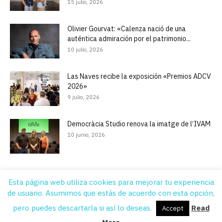
15 julio, 2026
Olivier Gourvat: «Calenza nació de una
auténtica admiración por el patrimonio...
10 julio, 2026
Las Naves recibe la exposición «Premios ADCV
2026»
9 julio, 2026
Democràcia Studio renova la imatge de l’IVAM
10 junio, 2026
Esta página web utiliza cookies para mejorar tu experiencia
de usuario. Asumimos que estás de acuerdo con esta opción,
Quiénes Somos
Contacto
Suscripción
Aviso legal
Publicidad
pero puedes descartarla si así lo deseas.
Read
Accept
© DissenyCV © 2012 - 2021 All Rights Reserved Diseño y Programación:
EINA Cultural y
Yerany Hernández