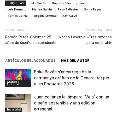
ETIQUETAS
Boke Bazán
Dúplex Ràdio
Juanico
Luis Demano
Marisa Gallén
Paco Ballester
Sonia Rayos
Tomás Gorria
Virginia Lorente
Xavi Calvo
Artículo anterior
Artículo siguiente
Ramón Pérez-Colomer: 25
Nacho Lavernia: «Tres razones
años de diseño independiente
para estar ahí»
ARTÍCULOS RELACIONADOS
MÁS DEL AUTOR
Boke Bazán s’encarrega de la
campanya gràfica de la Generalitat per
Gráfico I
a les Fogueres 2025
Editorial
Juanico lanza la lámpara “Vela” con un
diseño sostenible y una edición
artesanal
Industrial