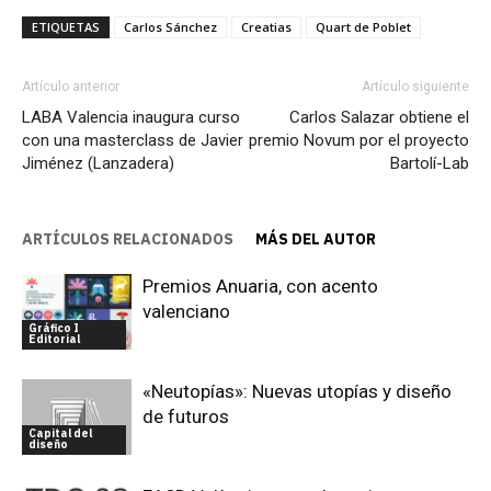
ETIQUETAS
Carlos Sánchez
Creatias
Quart de Poblet
Artículo anterior
Artículo siguiente
LABA Valencia inaugura curso
Carlos Salazar obtiene el
con una masterclass de Javier
premio Novum por el proyecto
Jiménez (Lanzadera)
Bartolí-Lab
ARTÍCULOS RELACIONADOS
MÁS DEL AUTOR
Premios Anuaria, con acento
valenciano
Gráfico I
Editorial
«Neutopías»: Nuevas utopías y diseño
de futuros
Capital del
diseño