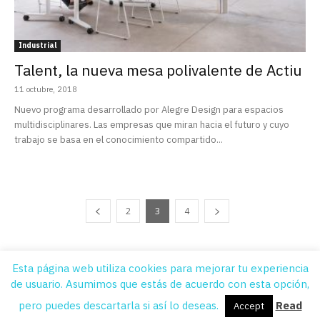
Industrial
Talent, la nueva mesa polivalente de Actiu
11 octubre, 2018
Nuevo programa desarrollado por Alegre Design para espacios
multidisciplinares. Las empresas que miran hacia el futuro y cuyo
trabajo se basa en el conocimiento compartido...
2
3
4
Esta página web utiliza cookies para mejorar tu experiencia
de usuario. Asumimos que estás de acuerdo con esta opción,
Quiénes Somos
Contacto
Suscripción
Aviso legal
Publicidad
pero puedes descartarla si así lo deseas.
Read
Accept
© DissenyCV © 2012 - 2021 All Rights Reserved Diseño y Programación: