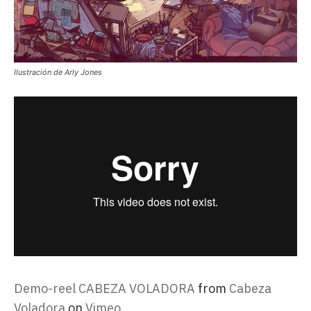
Ilustración de Arly Jones
Demo-reel CABEZA VOLADORA
from
Cabeza
Voladora
on
Vimeo
.