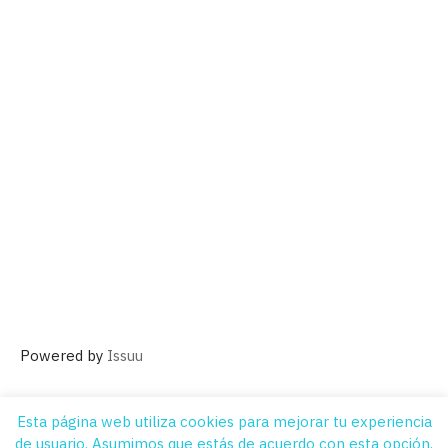
Powered by
Issuu
Esta página web utiliza cookies para mejorar tu experiencia
de usuario. Asumimos que estás de acuerdo con esta opción,
Quiénes Somos
Contacto
Suscripción
Aviso legal
Publicidad